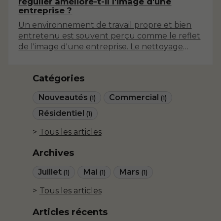
régulier améliore-t-il l'image d'une
entreprise ?
Un environnement de travail propre et bien
entretenu est souvent perçu comme le reflet
de l'image d'une entreprise. Le nettoyage
commercial régulier joue un rôle
fondamental dans cette perception. Cet
Catégories
article explore les différentes dimensions de
cette relation, en mettant en lumière les
Nouveautés
Commercial
(1)
(1)
avantages d'un nettoyage professionnel sur
l'image d'une entreprise.
Résidentiel
(1)
Tous les articles
Archives
Juillet
Mai
Mars
(1)
(1)
(1)
Tous les articles
Articles récents