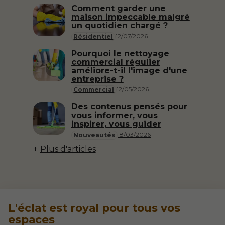
Comment garder une
maison impeccable malgré
un quotidien chargé ?
12/07/2026
Résidentiel
Pourquoi le nettoyage
commercial régulier
améliore-t-il l'image d'une
entreprise ?
12/05/2026
Commercial
Des contenus pensés pour
vous informer, vous
inspirer, vous guider
18/03/2026
Nouveautés
Plus d'articles
L'éclat est royal pour tous vos
espaces