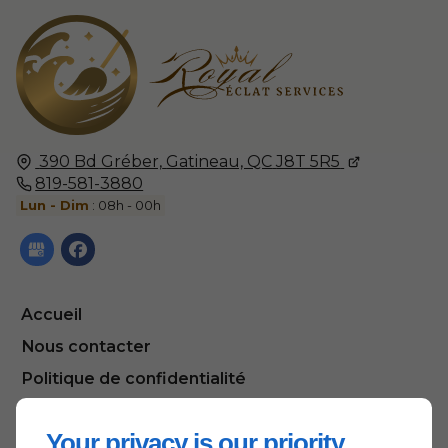
390 Bd Gréber,
Gatineau, QC
J8T 5R5
819-581-3880
Lun - Dim
: 08h - 00h
Accueil
Nous contacter
Politique de confidentialité
Plan du site
Your privacy is our priority