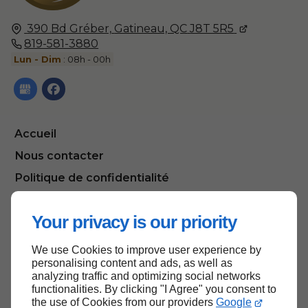
390 Bd Gréber,
Gatineau, QC
J8T 5R5
819-581-3880
Lun - Dim
: 08h - 00h
Accueil
Nous contacter
Politique de confidentialité
Plan du site
Your privacy is our priority
We use Cookies to improve user experience by
Haut de page
personalising content and ads, as well as
analyzing traffic and optimizing social networks
functionalities. By clicking "I Agree" you consent to
the use of Cookies from our providers
Google