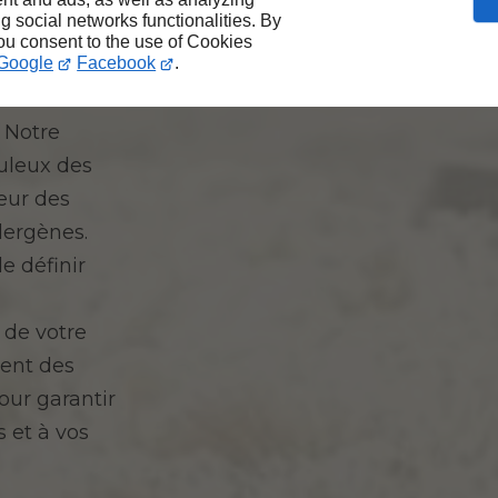
ng social networks functionalities. By
you consent to the use of Cookies
Google
Facebook
.
iène
 centres de
. Notre
uleux des
eur des
llergènes.
e définir
 de votre
uent des
our garantir
s et à vos