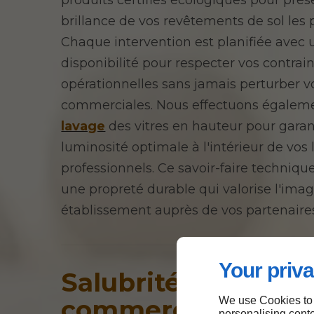
produits certifiés écologiques pour prés
brillance de vos revêtements de sol les p
Chaque intervention est planifiée avec
disponibilité pour respecter vos contrai
opérationnelles sans jamais perturber vo
commerciales. Nous effectuons égaleme
lavage
des vitres en hauteur pour garan
luminosité optimale à l'intérieur de vos
professionnels. Ce savoir-faire techniqu
une propreté durable qui valorise l'ima
établissement auprès de vos partenaire
Your priva
Salubrité des
We use Cookies to
commerces à Hull
personalising conte