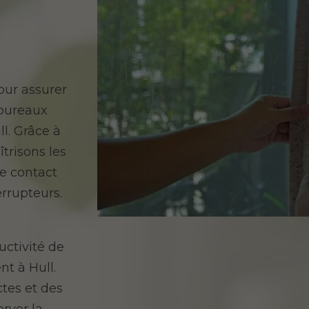
our assurer
 bureaux
l. Grâce à
trisons les
de contact
errupteurs.
n
uctivité de
t à Hull.
tes et des