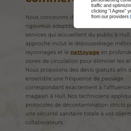
traffic and optimizi
clicking "I Agree" 
from our providers
Nous concevons des programmes d'hyg
rigoureux adaptés aux boutiques et aux
services qui accueillent du public à Hull
approche inclut le dépoussiérage métic
rayonnages et le
nettoyage
en profond
zones de circulation pour éliminer les a
Nous proposons des devis gratuits afin d
ensemble une fréquence de passage
correspondant exactement à l'affluence
magasin à Hull. Nos techniciens appliq
protocoles de décontamination stricts p
une sécurité sanitaire totale à vos client
collaborateurs.