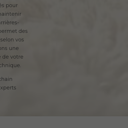
és pour
maintenir
rrières-
s permet des
 selon vos
sons une
é de votre
echnique.
chain
experts