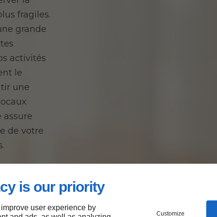
erver la
lus fragiles.
 une grande
ntes
s activités
nt le
tir une
 locaux
e assure
ge de votre
s.
cy is our priority
 improve user experience by
Customize
nt and ads, as well as analyzing