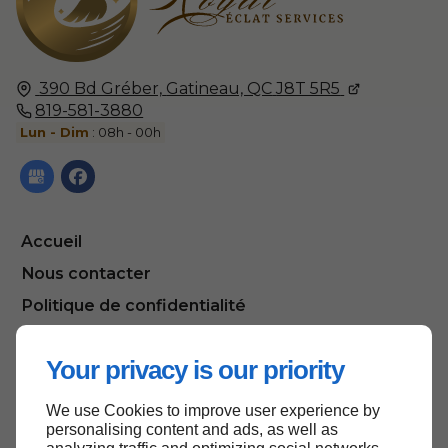
390 Bd Gréber,
Gatineau, QC
J8T 5R5
819-581-3880
Lun - Dim
: 08h - 00h
Accueil
Nous contacter
Politique de confidentialité
Plan du site
Your privacy is our priority
We use Cookies to improve user experience by
Haut de page
personalising content and ads, as well as